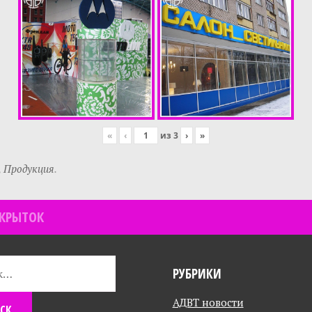
«
‹
из
3
›
»
,
Продукция
.
ТКРЫТОК
РУБРИКИ
АДВТ новости