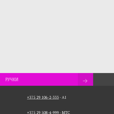
РУЧКИ
+375 29 106-2-333
- A1
+375 29 508-4-999
- MTC